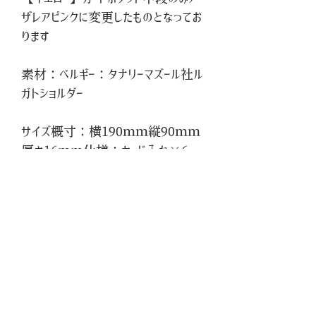
ザレアピンクに変更したものとなってお
ります
素材：ベルギー：タナリーマズール社ル
ガトショルダー
サイズ概寸：横190ｍｍ縦90ｍｍ
厚さ16mm仕様：カード入れ×6
札入れ×1小銭入れ×1規格外カー
ドポケット×1 レシートポケット×1
仕様：
シニューによる総手縫い仕上げ。