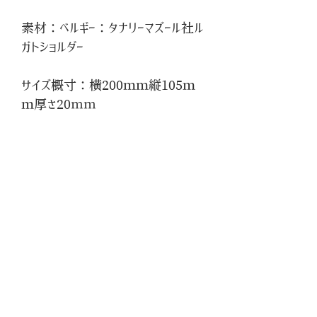
素材：ベルギー：タナリーマズール社ル
ガトショルダー
サイズ概寸：横200ｍｍ縦105ｍ
ｍ厚さ20mm
仕様：カード入れ×12 札入れ
×2 小銭入れ×1
仕様：
シニューによる総手縫い仕上げ。
※受注生産商品のためお渡しまでに